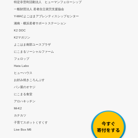
特定非営利活動法人 ヒューマンフェローシップ
一般財団法人 若者自立就労支援協会
Y-MACよこはまアプレンティスシップセンター
湘南・横浜若者サポートステーション
K2 DOC
K2マガジン
よこはま南部ユースプラザ
にこまるソーシャルファーム
フェロップ
Hata Labo
ヒューハウス
お好み焼きころんぶす
パン屋のオヤジ
にこまる食堂
アロハキッチン
Mi-K2
カナカツ
子育てスポットくすくす
Live Box M6