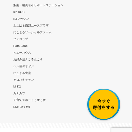
湘南・横浜若者サポートステーション
K2 DOC
K2マガジン
よこはま南部ユースプラザ
にこまるソーシャルファーム
フェロップ
Hata Labo
ヒューハウス
お好み焼きころんぶす
パン屋のオヤジ
にこまる食堂
アロハキッチン
Mi-K2
カナカツ
子育てスポットくすくす
Live Box M6