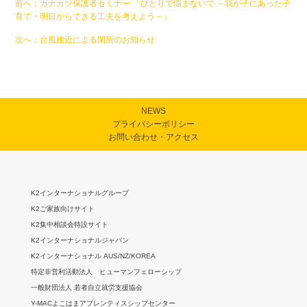
カナカツ保護者セミナー 「ひとりで悩まないで ～我が子にあった子
育て・明日からできる工夫を考えよう～」
台風接近による閉所のお知らせ
NEWS
プライバシーポリシー
お問い合わせ・アクセス
K2インターナショナルグループ
K2ご家族向けサイト
K2集中相談会特設サイト
K2インターナショナルジャパン
K2インターナショナル AUS/NZ/KOREA
特定非営利活動法人 ヒューマンフェローシップ
一般財団法人 若者自立就労支援協会
Y-MACよこはまアプレンティスシップセンター